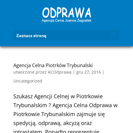
Zaznacz stronę
Agencja Celna Piotrków Trybunalski
utworzone przez
ACOdprawa
|
gru 27, 2016
|
Uncategorized
Szukasz Agencji Celnej w Piotrkowie
Trybunalskim ? Agencja Celna Odprawa w
Piotrkowie Trybunalskim zajmuje się
spedycją, odprawą, akcyzą oraz
intrastatem. Ponadto reprezentuje